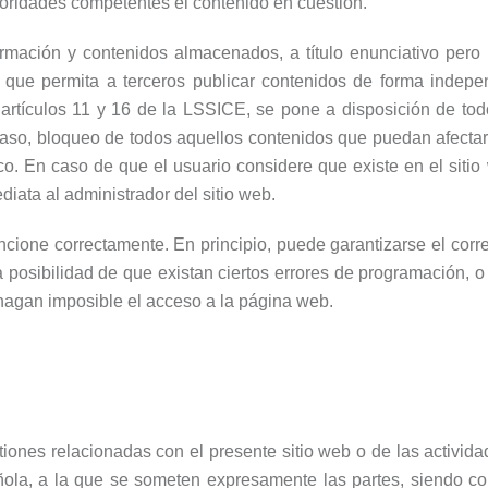
toridades competentes el contenido en cuestión.
ción y contenidos almacenados, a título enunciativo pero no 
io que permita a terceros publicar contenidos de forma in
artículos 11 y 16 de la LSSICE, se pone a disposición de todo
caso, bloqueo de todos aquellos contenidos que puedan afectar o
ico. En caso de que el usuario considere que existe en el siti
ediata al administrador del sitio web.
cione correctamente. En principio, puede garantizarse el corr
a posibilidad de que existan ciertos errores de programación, 
hagan imposible el acceso a la página web.
tiones relacionadas con el presente sitio web o de las activid
añola, a la que se someten expresamente las partes, siendo co