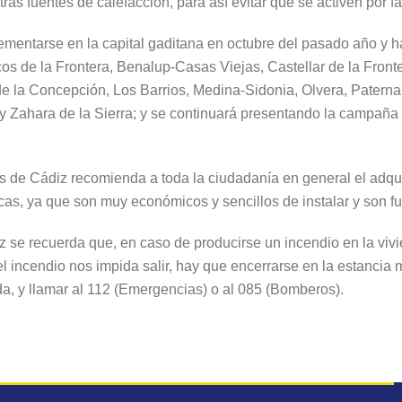
as fuentes de calefacción, para así evitar que se activen por f
ementarse en la capital gaditana en octubre del pasado año y h
Arcos de la Frontera, Benalup-Casas Viejas, Castellar de la Front
de la Concepción, Los Barrios, Medina-Sidonia, Olvera, Patern
y Zahara de la Sierra; y se continuará presentando la campaña
de Cádiz recomienda a toda la ciudadanía en general el adquir
ticas, ya que son muy económicos y sencillos de instalar y son 
se recuerda que, en caso de producirse un incendio en la vivi
el incendio nos impida salir, hay que encerrarse en la estancia 
, y llamar al 112 (Emergencias) o al 085 (Bomberos).